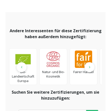
Andere Interessenten für diese Zertifizierung
haben außerdem hinzugefügt:
Bio-
Natur- und Bio-
Fairer Handel
Ök
Landwirtschaft
Kosmetik
Natur
Europa
Suchen Sie weitere Zertifizierungen, um sie
hinzuzufügen: