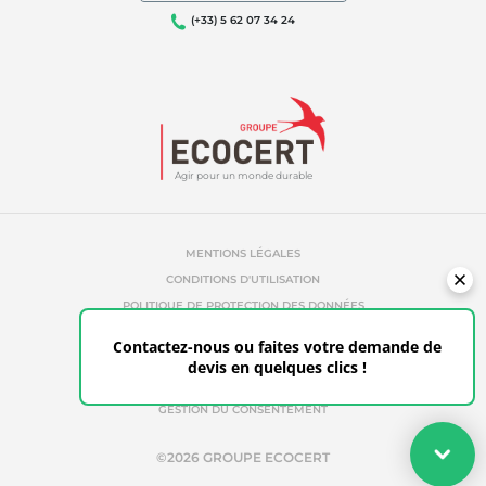
(+33) 5 62 07 34 24
Agir pour un monde durable
MENTIONS LÉGALES
CONDITIONS D'UTILISATION
POLITIQUE DE PROTECTION DES DONNÉES
POLITIQUE DE COOKIES
Contactez-nous ou faites votre demande de
RÉFÉRENCES ABUSIVES
devis en quelques clics !
ETHIQUE & ALERTE
ESPACE CLIENT
GESTION DU CONSENTEMENT
Votre devis
©2026 GROUPE ECOCERT
Faites votre demande de devis en quelques clics pour les