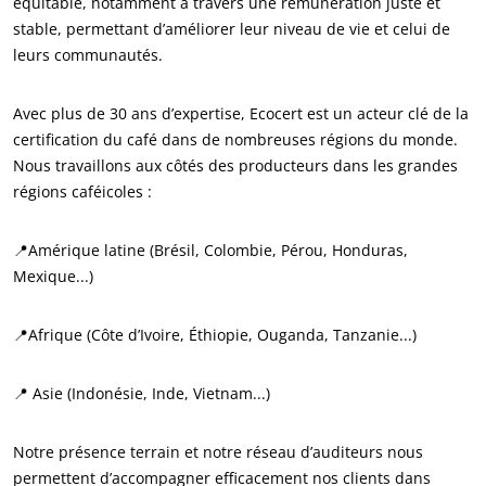
équitable, notamment à travers une rémunération juste et
stable, permettant d’améliorer leur niveau de vie et celui de
S’investir pour notre environnement
leurs communautés.
Innover avec notre écosystème
Avec plus de 30 ans d’expertise, Ecocert est un acteur clé de la
certification du café dans de nombreuses régions du monde.
Nous travaillons aux côtés des producteurs dans les grandes
régions caféicoles :
📍Amérique latine (Brésil, Colombie, Pérou, Honduras,
Mexique...)
📍Afrique (Côte d’Ivoire, Éthiopie, Ouganda, Tanzanie...)
📍 Asie (Indonésie, Inde, Vietnam...)
Notre présence terrain et notre réseau d’auditeurs nous
permettent d’accompagner efficacement nos clients dans