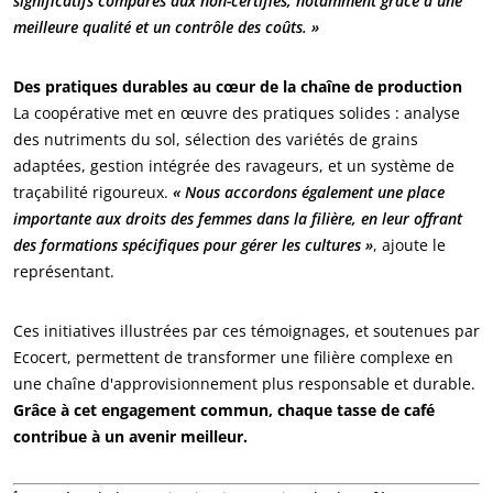
significatifs comparés aux non-certifiés, notamment grâce à une
Produits de la maison
meilleure qualité et un contrôle des coûts. »
Emballages durables
Des pratiques durables au cœur de la chaîne de production
Agrofourniture
La coopérative met en œuvre des pratiques solides : analyse
des nutriments du sol, sélection des variétés de grains
adaptées, gestion intégrée des ravageurs, et un système de
traçabilité rigoureux.
« Nous accordons également une place
importante aux droits des femmes dans la filière, en leur offrant
des formations spécifiques pour gérer les cultures »
, ajoute le
représentant.
Ces initiatives illustrées par ces témoignages, et soutenues par
Ecocert, permettent de transformer une filière complexe en
une chaîne d'approvisionnement plus responsable et durable.
Grâce à cet engagement commun, chaque tasse de café
contribue à un avenir meilleur.