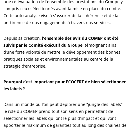
une ré-évaluation de l’ensemble des prestations du Groupe y
compris ceux sélectionnés avant la mise en place du comité.
Cette auto-analyse vise à s’assurer de la cohérence et de la
pertinence de nos engagements à travers nos services.
Depuis sa création,
l’ensemble des avis du COMEP ont été
suivis par le Comité exécutif du Groupe
, témoignant ainsi
d’une forte volonté de mettre le développement des bonnes
pratiques sociales et environnementales au centre de la
NOS SECTEURS D'ACTIVITÉ
stratégie d’entreprise.
Agroalimentaire
Pourquoi c’est important pour ECOCERT de bien sélectionner
Cosmétique
les labels ?
Textile
Bois et forêt
Dans un monde où l’on peut déplorer une “jungle des labels”,
le rôle du COMEP prend tout son sens en permettant de
Produits de la maison
sélectionner les labels qui ont le plus d’impact et qui vont
Emballages durables
apporter le maximum de garanties tout au long des chaînes de