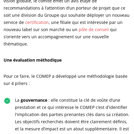
vision globale, le comité émet un avis étayé de
recommandations à l’attention d’un porteur de projet que ce
soit une division du Groupe qui souhaite déployer un nouveau
service de
certification
, une filiale qui est intéressée par un
nouveau label sur son marché ou un
pôle de conseil
qui
s’oriente vers un accompagnement sur une nouvelle
ECOCERT
thématique.
Qui sommes nous ?
Une évaluation méthodique
Actualités
Carrières
Pour ce faire, le COMEP a développé une méthodologie basée
sur 4 piliers :
La
gouvernance
: elle constitue la clé de voûte d’une
prestation et ce qui intéresse le COMEP c’est d'identifier
l'implication des parties prenantes clés dans sa création.
Les objectifs recherchés doivent être clairement définis,
et la mesure d’impact est un atout supplémentaire. Il est