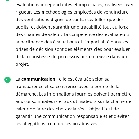
évaluations indépendantes et impartiales, réalisées avec
rigueur. Les méthodologies employées doivent inclure
des vérifications dignes de confiance, telles que des
audits, et doivent garantir une traçabilité tout au long
des chaînes de valeur. La compétence des évaluateurs,
la pertinence des évaluations et l’impartialité dans les
prises de décision sont des éléments clés pour évaluer
NOS ENGAGEMENTS RSE
de la robustesse du processus mis en œuvre dans un
Agir via nos prestations
projet.
Progresser avec nos équipes
La
communication
: elle est évaluée selon sa
S’investir pour notre environnement
transparence et sa cohérence avec la portée de la
Innover avec notre écosystème
démarche. Les informations fournies doivent permettre
aux consommateurs et aux utilisateurs sur la chaîne de
valeur de faire des choix éclairés. L’objectif est de
garantir une communication responsable et et d’éviter
les allégations trompeuses ou abusives.