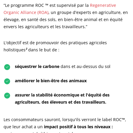
“Le programme ROC ™ est supervisé par la
Regenerative
Organic Alliance (ROA)
, un groupe d'experts en agriculture, en
élevage, en santé des sols, en bien-être animal et en équité
envers les agriculteurs et les travailleurs.”
L'objectif est de promouvoir des pratiques agricoles
NOS ENGAGEMENTS RSE
holistiques
²
dans le but de :
Agir via nos prestations
Progresser avec nos équipes
séquestrer le carbone
dans et au-dessus du sol
S’investir pour notre environnement
améliorer le bien-être des animaux
Innover avec notre écosystème
assurer la stabilité économique et l'équité des
agriculteurs, des éleveurs et des travailleurs.
Les consommateurs sauront, lorsqu'ils verront le label ROC™,
que leur achat a un
impact positif à tous les niveaux :