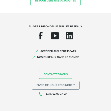
RETOUR VERS NOS ACTUALITÉS
Qualité et securité alimentaire
Responsabilité sociétale des entreprises
Biodiversité et changement climatique
SUIVEZ L'HIRONDELLE SUR LES RÉSEAUX
Allégations environnementales
ACCÉDER AUX CERTIFICATS
NOS BUREAUX DANS LE MONDE
CONTACTEZ-NOUS
ENVIE DE NOUS REJOINDRE ?
(+33) 5 62 07 34 24