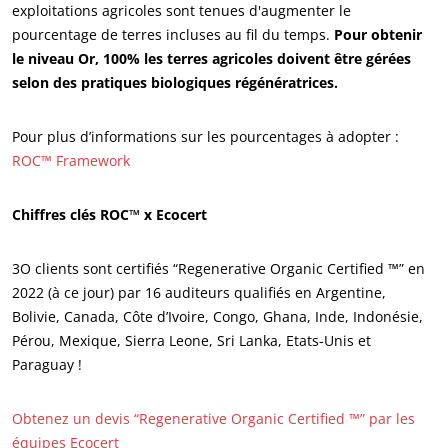
Agroalimentaire
exploitations agricoles sont tenues d'augmenter le
pourcentage de terres incluses au fil du temps.
Pour obtenir
Cosmétique
le niveau Or, 100% les terres agricoles doivent être gérées
Textile
selon des pratiques biologiques régénératrices.
Bois et forêt
Produits de la maison
Pour plus d’informations sur les pourcentages à adopter :
ROC™ Framework
Emballages durables
Agrofourniture
Chiffres clés ROC™ x Ecocert
3O clients sont certifiés “Regenerative Organic Certified ™” en
2022 (à ce jour) par 16 auditeurs qualifiés en Argentine,
Bolivie, Canada, Côte d’Ivoire, Congo, Ghana, Inde, Indonésie,
Pérou, Mexique, Sierra Leone, Sri Lanka, Etats-Unis et
Paraguay !
Obtenez un devis “Regenerative Organic Certified ™” par les
équipes Ecocert