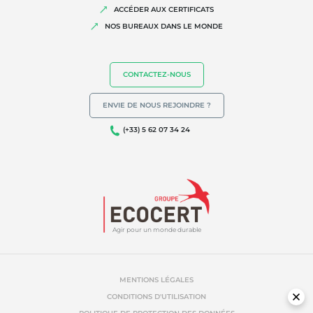
ACCÉDER AUX CERTIFICATS
NOS BUREAUX DANS LE MONDE
NOS EXPERTISES
CONTACTEZ-NOUS
Agriculture biologique
ENVIE DE NOUS REJOINDRE ?
Commerce équitable
(+33) 5 62 07 34 24
Agriculture durable
Qualité et securité alimentaire
Responsabilité sociétale des entreprises
Biodiversité et changement climatique
Allégations environnementales
Agir pour un monde durable
MENTIONS LÉGALES
CONDITIONS D'UTILISATION