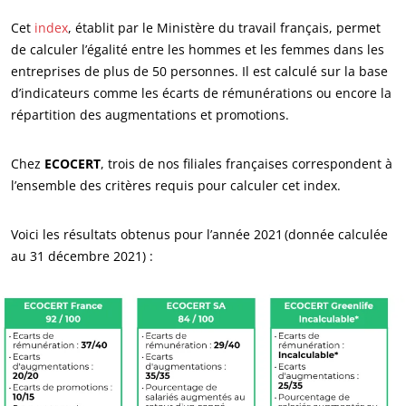
Actualités
Cet
index
, établit par le Ministère du travail français, permet
de calculer l’égalité entre les hommes et les femmes dans les
Carrières
entreprises de plus de 50 personnes. Il est calculé sur la base
d’indicateurs comme les écarts de rémunérations ou encore la
répartition des augmentations et promotions.
Chez
ECOCERT
, trois de nos filiales françaises correspondent à
l’ensemble des critères requis pour calculer cet index.
NOS ENGAGEMENTS RSE
Voici les résultats obtenus pour l’année 2021 (donnée calculée
au 31 décembre 2021) :
Agir via nos prestations
Progresser avec nos équipes
S’investir pour notre environnement
Innover avec notre écosystème