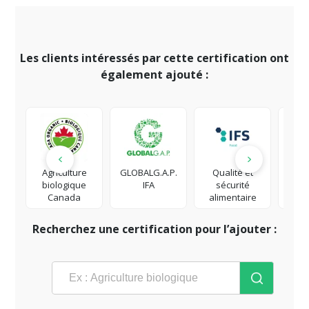
Les clients intéressés par cette certification ont
également ajouté :
Agriculture
GLOBALG.A.P.
Qualité et
Respo
biologique
IFA
sécurité
Soci
Canada
alimentaire
Ent
Recherchez une certification pour l’ajouter :