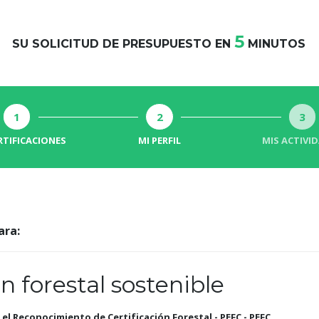
5
SU SOLICITUD DE PRESUPUESTO EN
MINUTOS
1
2
3
RTIFICACIONES
MI PERFIL
MIS ACTIVI
ara:
n forestal sostenible
el Reconocimiento de Certificación Forestal - PEFC - PEFC