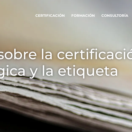
CERTIFICACIÓN
FORMACIÓN
CONSULTORÍA
TROS COMPROMISOS RSE
NUESTROS SECTORES
bre la certificaci
COMERCIALES
ar a través de nuestros servicios
Agroalimentario
zar con nuestros equipos
gica y la etiqueta
Cosméticos
prometerse con nuestro medio
Textiles
iente
Forestal
var con nuestro ecosistema
Productos del hoga
Materiales sostenib
Insumos