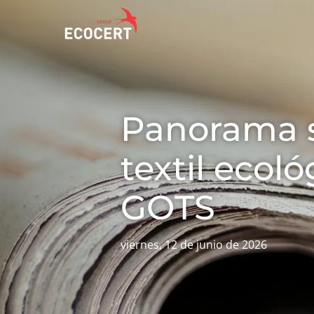
NUESTROS
ECOCERT
NUES
Panorama so
SERVICIOS
¿Quiénes
Actu
Certificación
somos?
Avan
textil ecoló
Formación
Com
Noticias
Consultoría
GOTS
amb
Carreras
Inno
viernes, 12 de junio de 2026