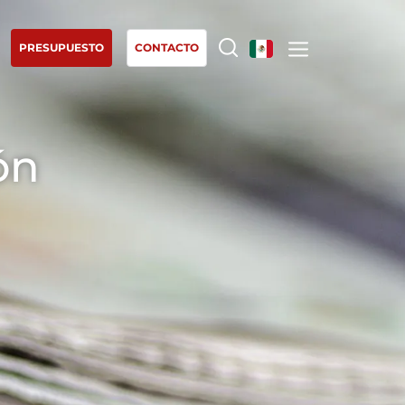
PRESUPUESTO
CONTACTO
NUESTRA EXPERIENCIA
ón
Agricultura orgánica
Comercio justo
Agricultura sostenible
Calidad y seguridad alimentaria
Responsabilidad social
r
corporativa
les
Biodiversidad y cambio climático
Alegaciones medioambientales