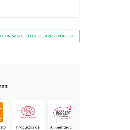
 CON MI SOLICITUD DE PRESUPUESTO
ron:
usto
Productos de
Ambientadores
Productos
Ca