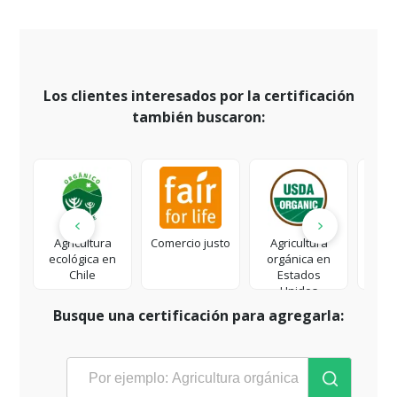
Los clientes interesados por la certificación
también buscaron:
Agricultura
Comercio justo
Agricultura
Rai
ecológica en
orgánica en
Al
Chile
Estados
Unidos
Busque una certificación para agregarla: