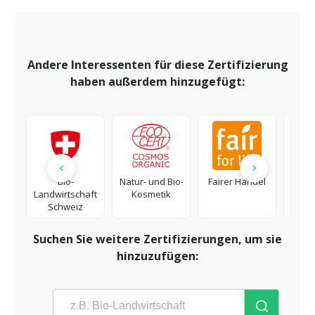
Andere Interessenten für diese Zertifizierung
haben außerdem hinzugefügt:
Bio-
Natur- und Bio-
Fairer Handel
Wa
Landwirtschaft
Kosmetik
Schweiz
Zerti
Suchen Sie weitere Zertifizierungen, um sie
hinzuzufügen: